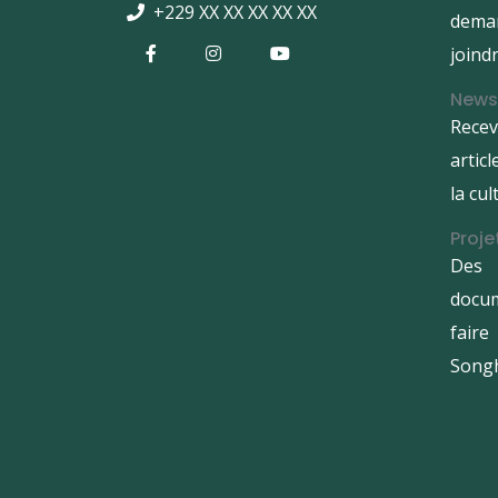
+229 XX XX XX XX XX
dema
joindr
News
Rece
artic
la cu
Proje
Des 
docu
fair
Songh