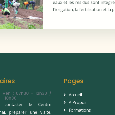
eaux et les résidus sont intégr
l’irrigation, la fertilisation et l
aires
Pages
- Ven : 07h30 - 12h30 /
Accueil
 - 18h30
À Propos
 contacter le Centre
Formations
aï, préparer une visite,