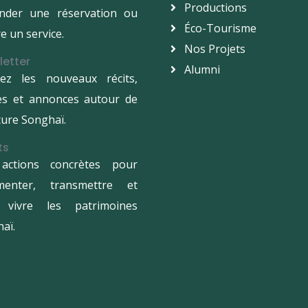
Productions
nder une réservation ou
Éco-Tourisme
e un service.
Nos Projets
letter
Alumni
vez les nouveaux récits,
les et annonces autour de
lture Songhaï.
ts
actions concrètes pour
menter, transmettre et
e vivre les patrimoines
aï.