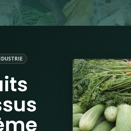
NDUSTRIE
its
ssus
tème