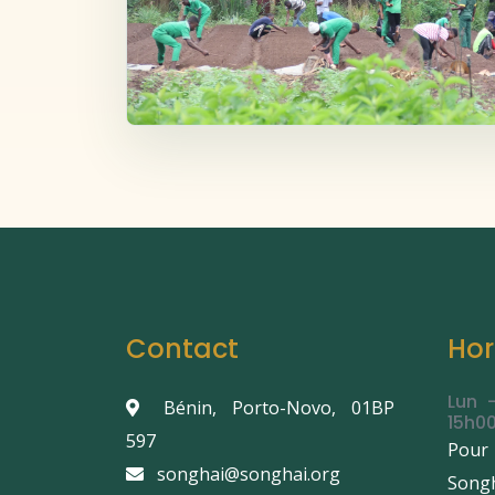
Contact
Hor
Lun 
Bénin, Porto-Novo, 01BP
15h00
597
Pour
songhai@songhai.org
Songh