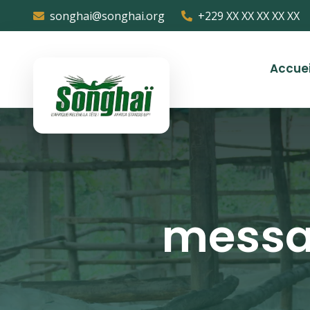
songhai@songhai.org
+229 XX XX XX XX XX
Accuei
messa