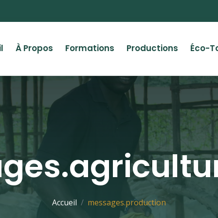
l
À Propos
Formations
Productions
Éco-T
ges.agricult
Accueil
messages.production