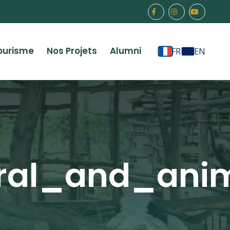
ourisme
Nos Projets
Alumni
FR
EN
ural_and_ani