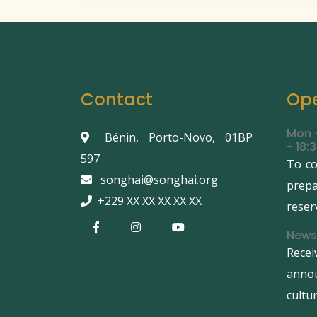
Contact
Ope
Mon -
Bénin, Porto-Novo, 01BP
- 18:
597
To co
songhai@songhai.org
prep
+229 XX XX XX XX XX
reser
News
Recei
anno
cultur