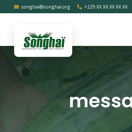
songhai@songhai.org
+229 XX XX XX XX XX
messa