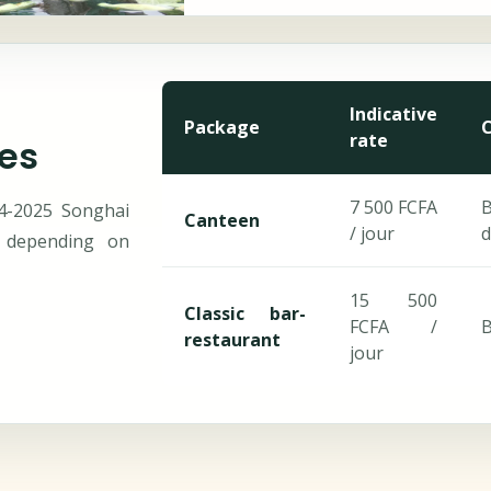
Indicative
Package
rate
es
7 500 FCFA
B
4-2025 Songhai
Canteen
/ jour
d
 depending on
15 500
Classic bar-
FCFA /
B
restaurant
jour