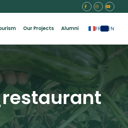
ourism
Our Projects
Alumni
FR
EN
restaurant