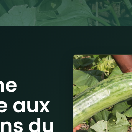
ne
e aux
ns du