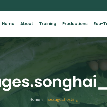
Home
About
Training
Productions
Eco-T
ges.songhai_
Home
messages.hosting