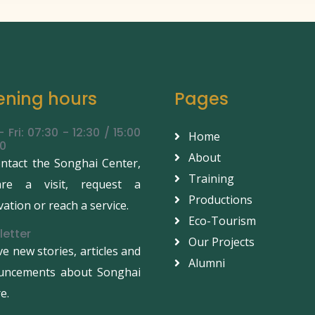
ning hours
Pages
 Fri: 07:30 - 12:30 / 15:00
Home
30
About
ntact the Songhai Center,
Training
are a visit, request a
Productions
vation or reach a service.
Eco-Tourism
letter
Our Projects
ve new stories, articles and
Alumni
uncements about Songhai
e.